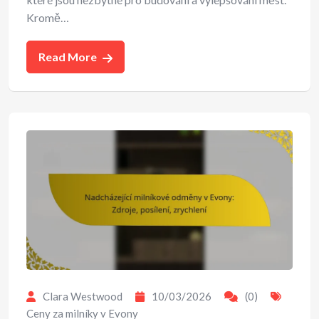
Kromě…
Read More
Clara Westwood
10/03/2026
(0)
Ceny za milníky v Evony