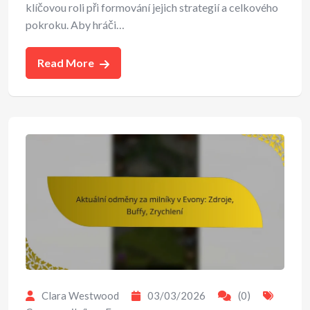
klíčovou roli při formování jejich strategií a celkového
pokroku. Aby hráči…
Read More
Clara Westwood
03/03/2026
(0)