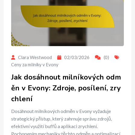
Clara Westwood
02/03/2026
(0)
Ceny za milníky v Evony
Jak dosáhnout milníkových odm
ěn v Evony: Zdroje, posílení, zry
chlení
Dosáhnout milníkových odměn v Evony vyžaduje
strategický přístup, který zahrnuje správu zdrojů,
efektivní využití buffů a aplikaci zrychlení.
Pochopením mechaniky těchto odměn a optimalizací