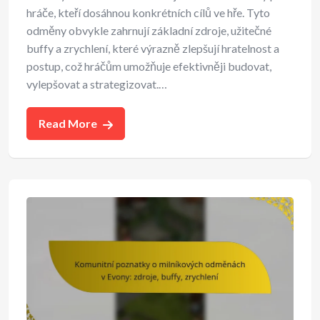
hráče, kteří dosáhnou konkrétních cílů ve hře. Tyto
odměny obvykle zahrnují základní zdroje, užitečné
buffy a zrychlení, které výrazně zlepšují hratelnost a
postup, což hráčům umožňuje efektivněji budovat,
vylepšovat a strategizovat.…
Read More