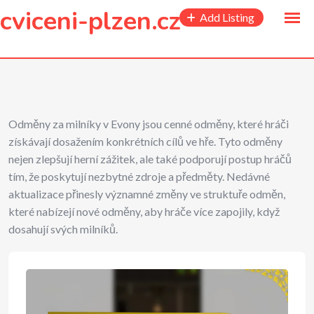
to
cviceni-plzen.cz
Add Listing
content
Odměny za milníky v Evony jsou cenné odměny, které hráči
získávají dosažením konkrétních cílů ve hře. Tyto odměny
nejen zlepšují herní zážitek, ale také podporují postup hráčů
tím, že poskytují nezbytné zdroje a předměty. Nedávné
aktualizace přinesly významné změny ve struktuře odměn,
které nabízejí nové odměny, aby hráče více zapojily, když
dosahují svých milníků.