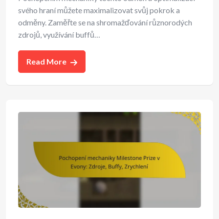
svého hraní můžete maximalizovat svůj pokrok a
odměny. Zaměřte se na shromažďování různorodých
zdrojů, využívání buffů…
Read More