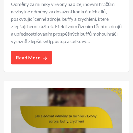
Odměny za milníky v Evony nabízejí novým hráčům
nezbytné odměny za dosažení konkrétních cílů,
poskytující cenné zdroje, buffy a zrychlení, které
zlepšují herní zážitek. Efektivním řízením těchto zdrojů
a upřednostňováním prospěšných buffů mohou hráči
výrazně zlepšit svůj postup a celkový…
Read More