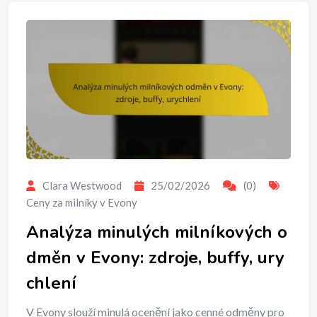
Clara Westwood
25/02/2026
(0)
Ceny za milníky v Evony
Analýza minulých milníkových o
dměn v Evony: zdroje, buffy, ury
chlení
V Evony slouží minulá ocenění jako cenné odměny pro