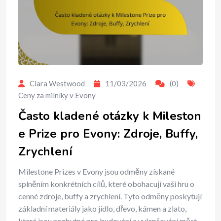
Clara Westwood
11/03/2026
(0)
Ceny za milníky v Evony
Často kladené otázky k Mileston
e Prize pro Evony: Zdroje, Buffy,
Zrychlení
Milestone Prizes v Evony jsou odměny získané
splněním konkrétních cílů, které obohacují vaši hru o
cenné zdroje, buffy a zrychlení. Tyto odměny poskytují
základní materiály jako jídlo, dřevo, kámen a zlato,
které jsou nezbytné pro budování a vylepšování měst.