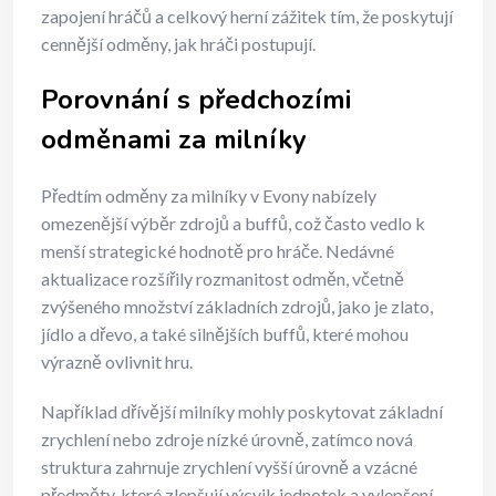
zapojení hráčů a celkový herní zážitek tím, že poskytují
cennější odměny, jak hráči postupují.
Porovnání s předchozími
odměnami za milníky
Předtím odměny za milníky v Evony nabízely
omezenější výběr zdrojů a buffů, což často vedlo k
menší strategické hodnotě pro hráče. Nedávné
aktualizace rozšířily rozmanitost odměn, včetně
zvýšeného množství základních zdrojů, jako je zlato,
jídlo a dřevo, a také silnějších buffů, které mohou
výrazně ovlivnit hru.
Například dřívější milníky mohly poskytovat základní
zrychlení nebo zdroje nízké úrovně, zatímco nová
struktura zahrnuje zrychlení vyšší úrovně a vzácné
předměty, které zlepšují výcvik jednotek a vylepšení