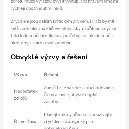
zdrojů může výrazně zvýšit výstup, což hráčům umožní
rychleji dosáhnout milníků.
Zrychlení jsou dalším kritickým prvkem. Hráči by měli
šetřit zrychlení na klíčové okamžiky, například když se
blíží k dokončení milníku a potřebují rychle dokončit
úkol, aby si nárokovali odměnu.
Obvyklé výzvy a řešení
Výzva
Řešení
Zaměřte se na sběr a obchodování s
Nedostatek
členy aliance, abyste doplnili
zdrojů
zásoby.
Plánujte úkoly předem a používejte
Řízení času
zrychlení strategicky pro
optimalizaci času.