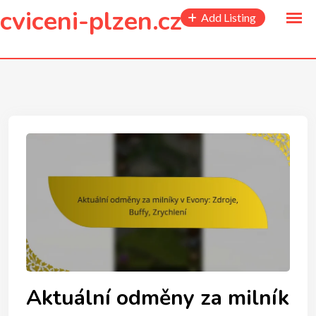
to
cviceni-plzen.cz
Add Listing
content
Aktuální odměny za milník