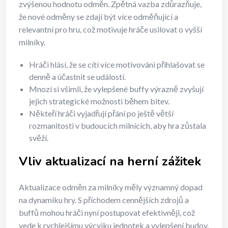
zvýšenou hodnotu odměn. Zpětná vazba zdůrazňuje,
že nové odměny se zdají být více odměňující a
relevantní pro hru, což motivuje hráče usilovat o vyšší
milníky.
Hráči hlásí, že se cítí více motivováni přihlašovat se
denně a účastnit se událostí.
Mnozí si všimli, že vylepšené buffy výrazně zvyšují
jejich strategické možnosti během bitev.
Někteří hráči vyjadřují přání po ještě větší
rozmanitosti v budoucích milnících, aby hra zůstala
svěží.
Vliv aktualizací na herní zážitek
Aktualizace odměn za milníky měly významný dopad
na dynamiku hry. S příchodem cennějších zdrojů a
buffů mohou hráči nyní postupovat efektivněji, což
vede k rychlejšímu výcviku jednotek a vylepšení budov.