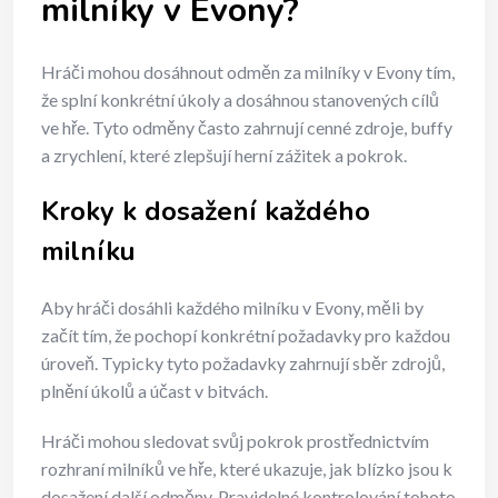
milníky v Evony?
Hráči mohou dosáhnout odměn za milníky v Evony tím,
že splní konkrétní úkoly a dosáhnou stanovených cílů
ve hře. Tyto odměny často zahrnují cenné zdroje, buffy
a zrychlení, které zlepšují herní zážitek a pokrok.
Kroky k dosažení každého
milníku
Aby hráči dosáhli každého milníku v Evony, měli by
začít tím, že pochopí konkrétní požadavky pro každou
úroveň. Typicky tyto požadavky zahrnují sběr zdrojů,
plnění úkolů a účast v bitvách.
Hráči mohou sledovat svůj pokrok prostřednictvím
rozhraní milníků ve hře, které ukazuje, jak blízko jsou k
dosažení další odměny. Pravidelné kontrolování tohoto