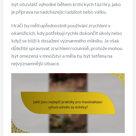
být obzvlášť výhodné během kritických fází hry, jako
je příprava na nadcházející událost nebo válku.
Hráči by měli upřednostnit používání zrychlení v
okamžicích, kdy potřebují rychle dokončit úkoly nebo
když se blíží k dosažení významného milníku. Je však
důležité spravovat zrychlení rozumně, protože mohou
být omezená v množství a měla by být šetřena na
nejvýznamnější situace.