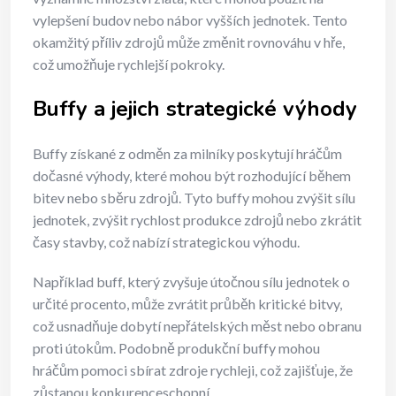
vylepšení budov nebo nábor vyšších jednotek. Tento
okamžitý příliv zdrojů může změnit rovnováhu v hře,
což umožňuje rychlejší pokroky.
Buffy a jejich strategické výhody
Buffy získané z odměn za milníky poskytují hráčům
dočasné výhody, které mohou být rozhodující během
bitev nebo sběru zdrojů. Tyto buffy mohou zvýšit sílu
jednotek, zvýšit rychlost produkce zdrojů nebo zkrátit
časy stavby, což nabízí strategickou výhodu.
Například buff, který zvyšuje útočnou sílu jednotek o
určité procento, může zvrátit průběh kritické bitvy,
což usnadňuje dobytí nepřátelských měst nebo obranu
proti útokům. Podobně produkční buffy mohou
hráčům pomoci sbírat zdroje rychleji, což zajišťuje, že
zůstanou konkurenceschopní.