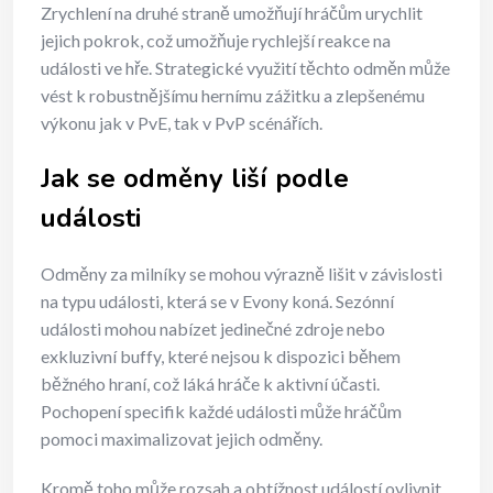
Zrychlení na druhé straně umožňují hráčům urychlit
jejich pokrok, což umožňuje rychlejší reakce na
události ve hře. Strategické využití těchto odměn může
vést k robustnějšímu hernímu zážitku a zlepšenému
výkonu jak v PvE, tak v PvP scénářích.
Jak se odměny liší podle
události
Odměny za milníky se mohou výrazně lišit v závislosti
na typu události, která se v Evony koná. Sezónní
události mohou nabízet jedinečné zdroje nebo
exkluzivní buffy, které nejsou k dispozici během
běžného hraní, což láká hráče k aktivní účasti.
Pochopení specifik každé události může hráčům
pomoci maximalizovat jejich odměny.
Kromě toho může rozsah a obtížnost událostí ovlivnit