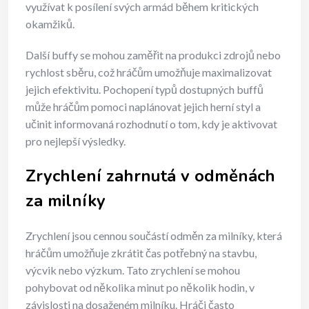
využívat k posílení svých armád během kritických
okamžiků.
Další buffy se mohou zaměřit na produkci zdrojů nebo
rychlost sběru, což hráčům umožňuje maximalizovat
jejich efektivitu. Pochopení typů dostupných buffů
může hráčům pomoci naplánovat jejich herní styl a
učinit informovaná rozhodnutí o tom, kdy je aktivovat
pro nejlepší výsledky.
Zrychlení zahrnutá v odměnách
za milníky
Zrychlení jsou cennou součástí odměn za milníky, která
hráčům umožňuje zkrátit čas potřebný na stavbu,
výcvik nebo výzkum. Tato zrychlení se mohou
pohybovat od několika minut po několik hodin, v
závislosti na dosaženém milníku. Hráči často