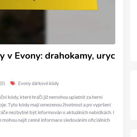
y v Evony: drahokamy, uryc
(0)
Evony dárkové kódy
í kódy, které hráči již nemohou uplatnit za herní
oje. Tyto kódy mají omezenou životnost a po vypršení
 hráče nezbytné být informován o aktuálních nabídkách. I
ále mohou najít cenné informace sledováním oficiálních