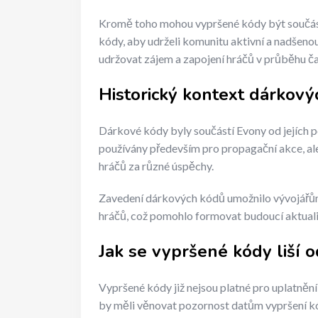
Kromě toho mohou vypršené kódy být součástí
kódy, aby udrželi komunitu aktivní a nadšeno
udržovat zájem a zapojení hráčů v průběhu ča
Historický kontext dárkov
Dárkové kódy byly součástí Evony od jejích po
používány především pro propagační akce, al
hráčů za různé úspěchy.
Zavedení dárkových kódů umožnilo vývojářům
hráčů, což pomohlo formovat budoucí aktualiz
Jak se vypršené kódy liší o
Vypršené kódy již nejsou platné pro uplatnění
by měli věnovat pozornost datům vypršení kó