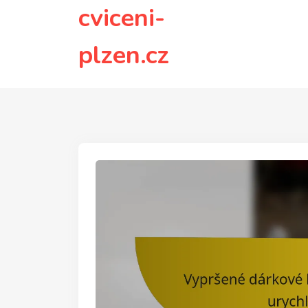
to
cviceni-
content
plzen.cz