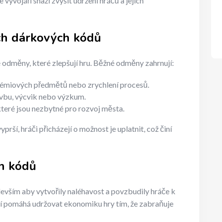
vývojáři snaží zvýšit udržení hráčů a jejich
h dárkových kódů
dměny, které zlepšují hru. Běžné odměny zahrnují:
rémiových předmětů nebo zrychlení procesů.
tavbu, výcvik nebo výzkum.
, které jsou nezbytné pro rozvoj města.
rší, hráči přicházejí o možnost je uplatnit, což činí
h kódů
evším aby vytvořily naléhavost a povzbudily hráče k
í pomáhá udržovat ekonomiku hry tím, že zabraňuje