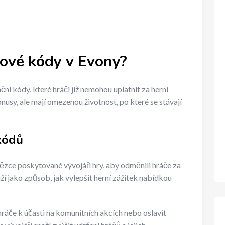
kové kódy v Evony?
ní kódy, které hráči již nemohou uplatnit za herní
usy, ale mají omezenou životnost, po které se stávají
kódů
ězce poskytované vývojáři hry, aby odměnili hráče za
ží jako způsob, jak vylepšit herní zážitek nabídkou
ráče k účasti na komunitních akcích nebo oslavit