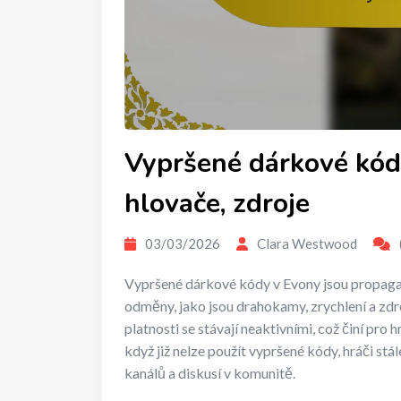
Vypršené dárkové kód
hlovače, zdroje
03/03/2026
Clara Westwood
Vypršené dárkové kódy v Evony jsou propagačn
odměny, jako jsou drahokamy, zrychlení a zdr
platnosti se stávají neaktivními, což činí pro
když již nelze použít vypršené kódy, hráči st
kanálů a diskusí v komunitě.