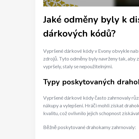
Jaké odměny byly k di
dárkových kódů?
Vypršené dárkové kódy v Evony obvykle nabí
zdrojů. Tyto odměny byly navrženy tak, aby z
vypršely, staly se nepoužitelnými.
Typy poskytovaných drah
Vypršené dárkové kódy často zahrnovaly různ
nákupy a vylepšení. Hráči mohli získat drah
kvalitu, což ovlivnilo jejich schopnost získá
Běžně poskytované drahokamy zahrnovaly: