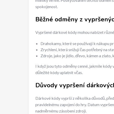
milníky ve hře. Poskytováním těchto odměn se 
spokojenost.
Běžné odměny z vypršenýc
Vypršené dárkové kódy mohou nabízet různé o
Drahokamy, které se používají k nákupu p
Zrychlení, která snižují čas potřebný na s
Zdroje, jako je jídlo, dřevo, kámen a zlato
I když jsou tyto odměny cenné, jakmile kódy vyp
důležité kódy uplatnit včas.
Důvody vypršení dárkovýc
Dárkové kódy vyprší z několika důvodů, před
pravidelnému zapojení do hry. Datum vypršen
nadměrnému zásobení zdroji.