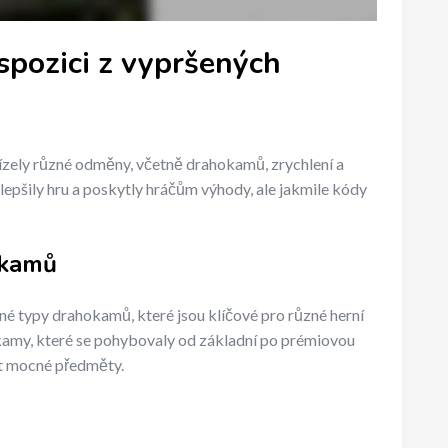
spozici z vypršených
zely různé odměny, včetně drahokamů, zrychlení a
lepšily hru a poskytly hráčům výhody, ale jakmile kódy
okamů
é typy drahokamů, které jsou klíčové pro různé herní
okamy, které se pohybovaly od základní po prémiovou
vat mocné předměty.