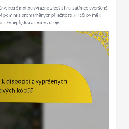
ny, které mohou výrazně zlepšit hru, zatímco vypršené
připomínka promarněných příležitostí. Hráči by měli
li, že nepřijdou o cenné zdroje.