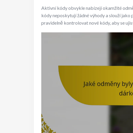
Aktivní kódy obvykle nabízejí okamžité odmě
kódy neposkytují žádné výhody a slouží jako 
pravidelně kontrolovat nové kódy, aby se ujisti