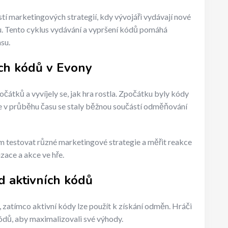
 marketingových strategií, kdy vývojáři vydávají nové
u. Tento cyklus vydávání a vypršení kódů pomáhá
su.
ých kódů v Evony
čátků a vyvíjely se, jak hra rostla. Zpočátku byly kódy
e v průběhu času se staly běžnou součástí odměňování
 testovat různé marketingové strategie a měřit reakce
ace a akce ve hře.
d aktivních kódů
, zatímco aktivní kódy lze použít k získání odměn. Hráči
dů, aby maximalizovali své výhody.