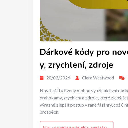
Dárkové kódy pro nov
y, zrychlení, zdroje
20/02/2026
Clara Westwood
Noví hráči v Evony mohou využít aktivní dárk
drahokamy, zrychlení a zdroje, které zlepší je
výrazně zlepšit postup v rané fázi hry, což či
prospěch.