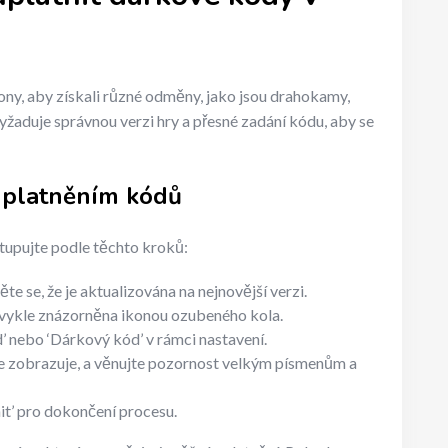
ny, aby získali různé odměny, jako jsou drahokamy,
vyžaduje správnou verzi hry a přesné zadání kódu, aby se
uplatněním kódů
stupujte podle těchto kroků:
te se, že je aktualizována na nejnovější verzi.
obvykle znázorněna ikonou ozubeného kola.
 nebo ‘Dárkový kód’ v rámci nastavení.
se zobrazuje, a věnujte pozornost velkým písmenům a
nit’ pro dokončení procesu.