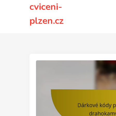
to
cviceni-
content
plzen.cz