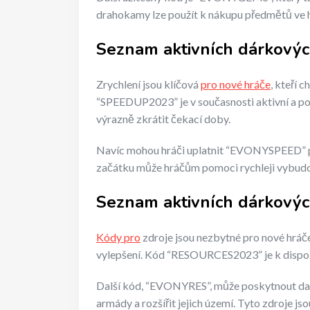
drahokamy lze použít k nákupu předmětů ve h
Seznam aktivních dárkovýc
Zrychlení jsou klíčová
pro nové hráče
, kteří 
“SPEEDUP2023” je v současnosti aktivní a p
výrazně zkrátit čekací doby.
Navíc mohou hráči uplatnit “EVONYSPEED” pro
začátku může hráčům pomoci rychleji vybudov
Seznam aktivních dárkovýc
Kódy pro
zdroje jsou nezbytné pro nové hráče
vylepšení. Kód “RESOURCES2023” je k dispozic
Další kód, “EVONYRES”, může poskytnout dal
armády a rozšířit jejich území. Tyto zdroje jso