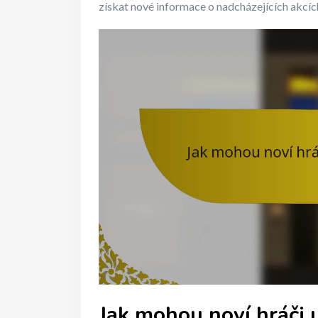
získat nové informace o nadcházejících akcíc
Jak mohou noví hráči 