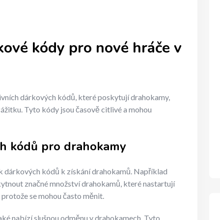
rkové kódy pro nové hráče v
ivních dárkových kódů, které poskytují drahokamy,
 zážitku. Tyto kódy jsou časově citlivé a mohou
ch kódů pro drahokamy
ik dárkových kódů k získání drahokamů. Například
nout značné množství drahokamů, které nastartují
y, protože se mohou často měnit.
aké nabízí slušnou odměnu v drahokamech. Tyto