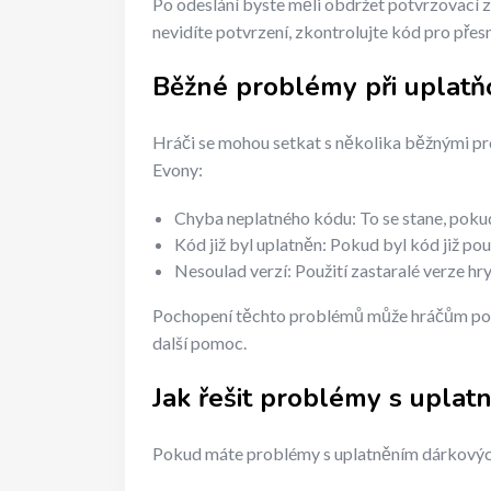
Po odeslání byste měli obdržet potvrzovací z
nevidíte potvrzení, zkontrolujte kód pro přes
Běžné problémy při uplatň
Hráči se mohou setkat s několika běžnými pr
Evony:
Chyba neplatného kódu: To se stane, poku
Kód již byl uplatněn: Pokud byl kód již použ
Nesoulad verzí: Použití zastaralé verze hr
Pochopení těchto problémů může hráčům pomoc
další pomoc.
Jak řešit problémy s uplat
Pokud máte problémy s uplatněním dárkových k