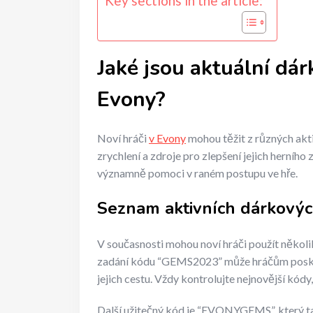
Key sections in the article:
Jaké jsou aktuální dá
Evony?
Noví hráči
v Evony
mohou těžit z různých akt
zrychlení a zdroje pro zlepšení jejich herního
významně pomoci v raném postupu ve hře.
Seznam aktivních dárkový
V současnosti mohou noví hráči použít někol
zadání kódu “GEMS2023” může hráčům poskyt
jejich cestu. Vždy kontrolujte nejnovější kód
Další užitečný kód je “EVONYGEMS”, který t