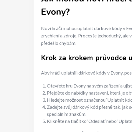
Evony?
Noví hráči mohou uplatnit dárkové kódy v Evo
zrychlení a zdroje. Proces je jednoduchý, ale 
předešlo chybám.
Krok za krokem průvodce 
Aby hráči uplatnili dárkové kódy v Evony, po
Otevřete hru Evony na svém zařízení a ujistě
Přejděte do nabídky nastavení, která je 
Hledejte možnost označenou ‘Uplatnit kód’
Zadejte svůj dárkový kód přesně tak, jak 
speciálním znakům.
Klikněte na tlačítko ‘Odeslat’ nebo ‘Uplat