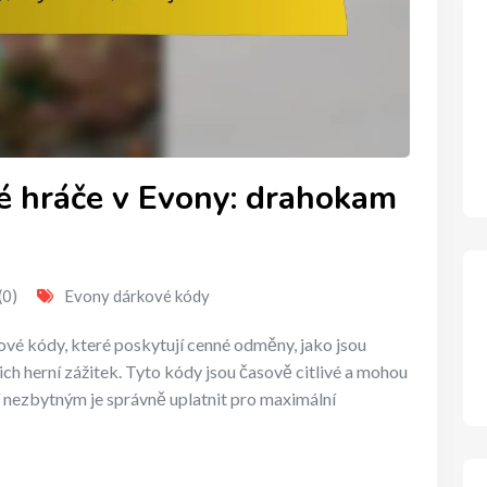
é hráče v Evony: drahokam
(0)
Evony dárkové kódy
ové kódy, které poskytují cenné odměny, jako jsou
jich herní zážitek. Tyto kódy jsou časově citlivé a mohou
ní nezbytným je správně uplatnit pro maximální