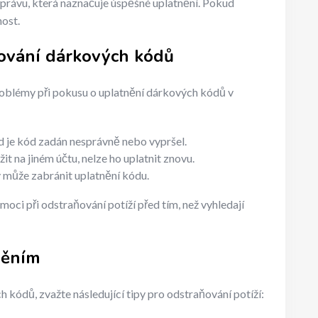
právu, která naznačuje úspěšné uplatnění. Pokud
nost.
ování dárkových kódů
oblémy při pokusu o uplatnění dárkových kódů v
d je kód zadán nesprávně nebo vypršel.
it na jiném účtu, nelze ho uplatnit znovu.
y může zabránit uplatnění kódu.
i při odstraňování potíží před tím, než vyhledají
něním
ódů, zvažte následující tipy pro odstraňování potíží: