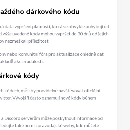
 každého dárkového kódu
 data vypršení platnosti, která se obvykle pohybují od
d výše uvedené kódy mohou vypršet do 30 dnů od jejich
aby nezmeškali příležitost.
ony nebo komunitní fóra pro aktualizace ohledně dat
ákladě akcí a událostí.
dárkové kódy
h kódech, měli by pravidelně navštěvovat oficiální
Twitter. Vývojáři často oznamují nové kódy během
y a Discord serverům může poskytnout informace od
. Sledujte také herní zpravodajské weby, kde můžete