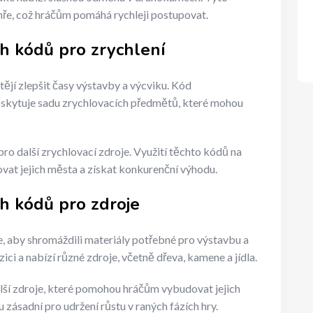
ře, což hráčům pomáhá rychleji postupovat.
h kódů pro zrychlení
chtějí zlepšit časy výstavby a výcviku. Kód
oskytuje sadu zrychlovacích předmětů, které mohou
 další zrychlovací zdroje. Využití těchto kódů na
at jejich města a získat konkurenční výhodu.
h kódů pro zdroje
, aby shromáždili materiály potřebné pro výstavbu a
i a nabízí různé zdroje, včetně dřeva, kamene a jídla.
ší zdroje, které pomohou hráčům vybudovat jejich
u zásadní pro udržení růstu v raných fázích hry.