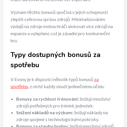
Význam těchto bonusů spočívá v jejich schopnosti
zlepšit celkovou správu zdrojů. Minimalizováním
výdajů na zdroje mohou hráči alokovat více zdrojů na
expanze a vylepšení, což je zásadní pro konkurenční
hru.
Typy dostupných bonusů za
spotřebu
V Evony je k dispozici několik typů bonusů
za
spotřebu
, z nichž každý slouží jedinečnému účelu:
Bonusy za rychlost trénování:
Snižují množství
zdrojů potřebných pro trénink jednotek.
Snížení nákladů na výzkum:
Snižují náklady na
zdroje spojené s technologickými pokroky.
Bonusy za stavbu budov:
Snižují množství zdrojů