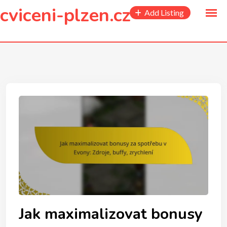
to
cviceni-plzen.cz
Add Listing
content
Jak maximalizovat bonusy