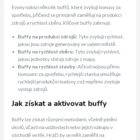
Evony nabízí několik buffů, které zvyšují bonusy za
spotřebu, přičemž se primárně zaměřují na produkci
zdrojů a rychlost sběru. Klíčové buffy zahrnují:
Buffy na produkci zdrojů:
Tyto zvyšují rychlost,
jakou jsou zdroje generovány ve vašem městě.
Buffy na rychlost sběru:
Tyto zvyšují rychlost,
jakou jednotky sbírají zdroje z mapy.
Buffy na rychlost stavby:
Ačkoli nejsou přímo
bonusem za spotřebu, rychlejší stavba umožňuje
rychlejší produkční budovy, což nepřímo zvyšuje
výstup zdrojů.
Jak získat a aktivovat buffy
Buffy lze získat různými metodami, včetně plnění
úkolů, účasti na událostech nebo jejich nákupu v
obchodě ve hře. Hráči by se měli zaměřit na