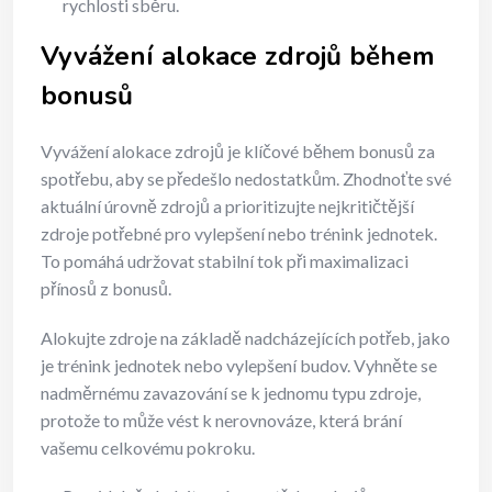
rychlosti sběru.
Vyvážení alokace zdrojů během
bonusů
Vyvážení alokace zdrojů je klíčové během bonusů za
spotřebu, aby se předešlo nedostatkům. Zhodnoťte své
aktuální úrovně zdrojů a prioritizujte nejkritičtější
zdroje potřebné pro vylepšení nebo trénink jednotek.
To pomáhá udržovat stabilní tok při maximalizaci
přínosů z bonusů.
Alokujte zdroje na základě nadcházejících potřeb, jako
je trénink jednotek nebo vylepšení budov. Vyhněte se
nadměrnému zavazování se k jednomu typu zdroje,
protože to může vést k nerovnováze, která brání
vašemu celkovému pokroku.