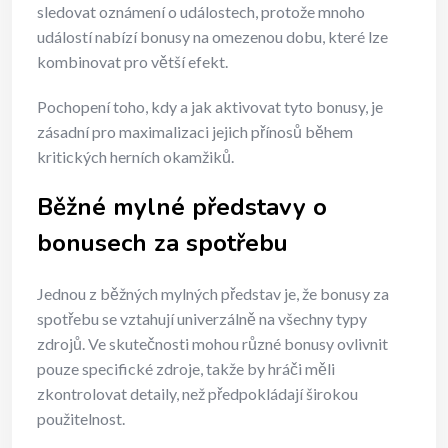
sledovat oznámení o událostech, protože mnoho
událostí nabízí bonusy na omezenou dobu, které lze
kombinovat pro větší efekt.
Pochopení toho, kdy a jak aktivovat tyto bonusy, je
zásadní pro maximalizaci jejich přínosů během
kritických herních okamžiků.
Běžné mylné představy o
bonusech za spotřebu
Jednou z běžných mylných představ je, že bonusy za
spotřebu se vztahují univerzálně na všechny typy
zdrojů. Ve skutečnosti mohou různé bonusy ovlivnit
pouze specifické zdroje, takže by hráči měli
zkontrolovat detaily, než předpokládají širokou
použitelnost.