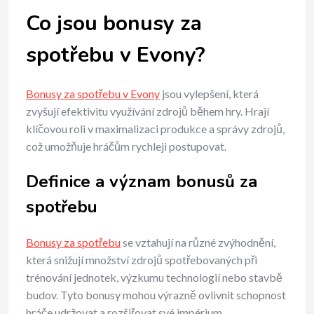
Co jsou bonusy za
spotřebu v Evony?
Bonusy za spotřebu v Evony
jsou vylepšení, která
zvyšují efektivitu využívání zdrojů během hry. Hrají
klíčovou roli v maximalizaci produkce a správy zdrojů,
což umožňuje hráčům rychleji postupovat.
Definice a význam bonusů za
spotřebu
Bonusy za spotřebu
se vztahují na různé zvýhodnění,
která snižují množství zdrojů spotřebovaných při
trénování jednotek, výzkumu technologií nebo stavbě
budov. Tyto bonusy mohou výrazně ovlivnit schopnost
hráče udržovat a rozšiřovat své impérium.