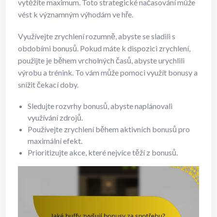
vytěžíte maximum. Toto strategické načasování může
vést k významným výhodám ve hře.
Využívejte zrychlení rozumně, abyste se sladili s
obdobími bonusů. Pokud máte k dispozici zrychlení,
použijte je během vrcholných časů, abyste urychlili
výrobu a trénink. To vám může pomoci využít bonusy a
snížit čekací doby.
Sledujte rozvrhy bonusů, abyste naplánovali
využívání zdrojů.
Používejte zrychlení během aktivních bonusů pro
maximální efekt.
Prioritizujte akce, které nejvíce těží z bonusů.