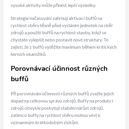
vysoké aktivity může přinést lepší výsledky.
Strategie načasování zahrnují aktivaci buffů na
rychlost sběru těsně před vysláním jednotek na sběr
zdrojů a použití buffů na rychlost stavby, když se
chystáte vylepšit nebo postavit nové struktury. To
zajistí, že z buffů vytěžíte maximum během kritických
herních okamžiků.
Porovnávací účinnost různých
buffů
Při porovnávání účinnosti různých buffů zvažte jejich
dopad na celkovou správu zdrojů. Buffy na produkci
zdrojů obvykle poskytují stabilní nárůst zdrojů,
zatímco buffy na rychlost sběru mohou vést k
významným krátkodobým ziskům.